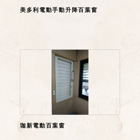
美多利電動手動升降百葉窗
珈新電動百葉窗